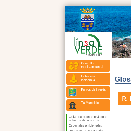
Consulta
medioambiental
Notifica tu
Glos
incidencia
Puntos de interés
R, 
Tu Municipio
Guías de buenas prácticas
sobre medio ambiente
Especiales ambientales
Recursos de educación