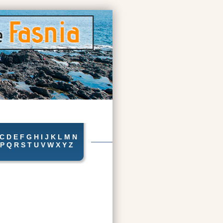
C
D
E
F
G
H
I
J
K
L
M
N
P
Q
R
S
T
U
V
W
X
Y
Z