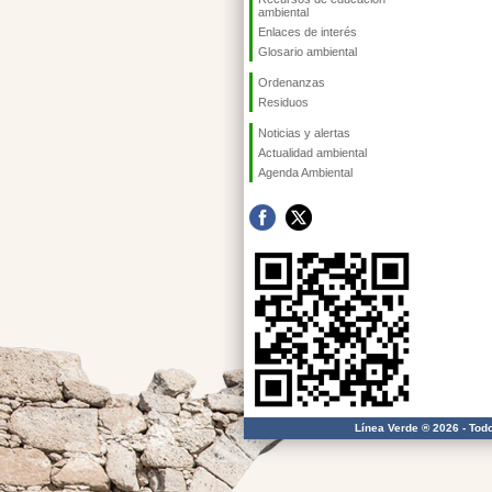
ambiental
Enlaces de interés
Glosario ambiental
Ordenanzas
Residuos
Noticias y alertas
Actualidad ambiental
Agenda Ambiental
Línea Verde ® 2026 - Tod