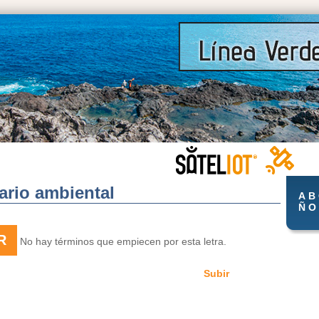
ario ambiental
A
B
Ñ
O
R
No hay términos que empiecen por esta letra.
Subir