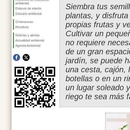
ambiental
Siembra tus semil
Enlaces de interés
plantas, y disfruta
Glosario ambiental
Ordenanzas
propias frutas y v
Residuos
Cultivar un peque
Noticias y alertas
no requiere neces
Actualidad ambiental
Agenda Ambiental
de un gran espaci
jardín, se puede 
una cesta, cajón, 
botellas o en un r
un lugar soleado 
riego te sea más f