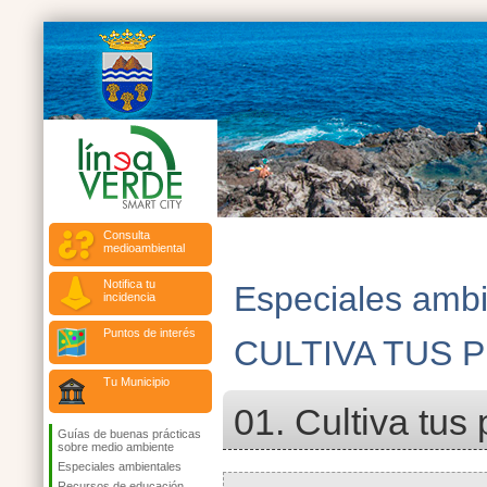
Consulta
medioambiental
Notifica tu
Especiales ambi
incidencia
Puntos de interés
CULTIVA TUS 
Tu Municipio
01. Cultiva tus
Guías de buenas prácticas
sobre medio ambiente
Especiales ambientales
Recursos de educación