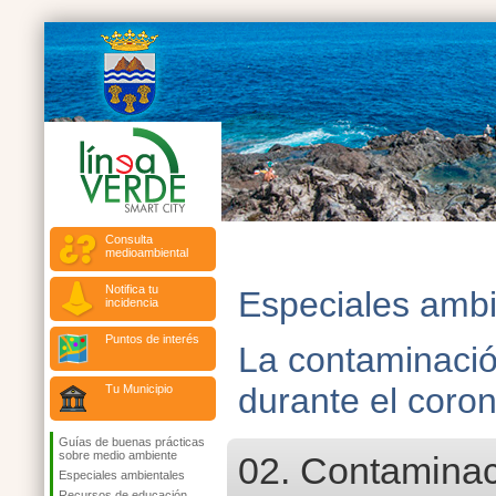
Consulta
medioambiental
Notifica tu
Especiales ambi
incidencia
Puntos de interés
La contaminación
durante el coron
Tu Municipio
Guías de buenas prácticas
sobre medio ambiente
02. Contaminac
Especiales ambientales
Recursos de educación