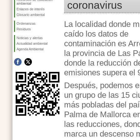
coronavirus
ambiental
Enlaces de interés
Glosario ambiental
La localidad donde 
Ordenanzas
Residuos
caído los datos de
Noticias y alertas
contaminación es Arr
Actualidad ambiental
Agenda Ambiental
la provincia de Las 
donde la reducción d
emisiones supera el
Después, podemos e
un grupo de las 15 c
más pobladas del paí
Palma de Mallorca e
las reducciones, don
marca un descenso m