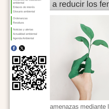
a reducir los 
ambiental
Enlaces de interés
Glosario ambiental
Ordenanzas
Residuos
Noticias y alertas
Actualidad ambiental
Agenda Ambiental
amenazas mediante la