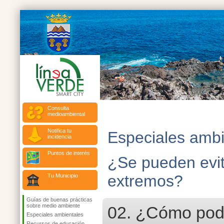
Consulta
medioambiental
Notifica tu
Especiales ambi
incidencia
Puntos de interés
¿Se pueden evit
extremos?
Tu Municipio
Guías de buenas prácticas
sobre medio ambiente
02. ¿Cómo pode
Especiales ambientales
Recursos de educación