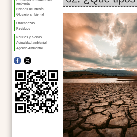
ambiental
Enlaces de interés
Glosario ambiental
Ordenanzas
Residuos
Noticias y alertas
Actualidad ambiental
Agenda Ambiental