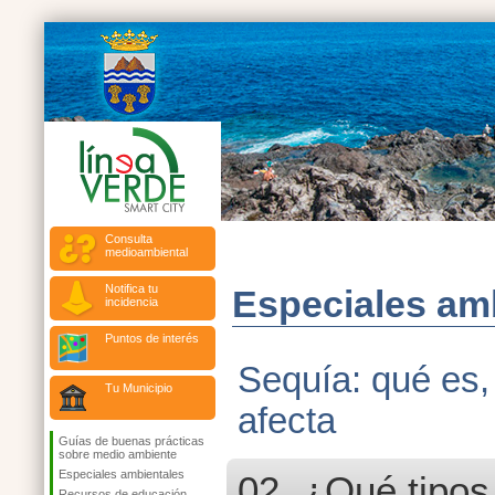
Consulta
medioambiental
Notifica tu
Especiales am
incidencia
Puntos de interés
Sequía: qué es,
Tu Municipio
afecta
Guías de buenas prácticas
sobre medio ambiente
Especiales ambientales
02. ¿Qué tipos
Recursos de educación