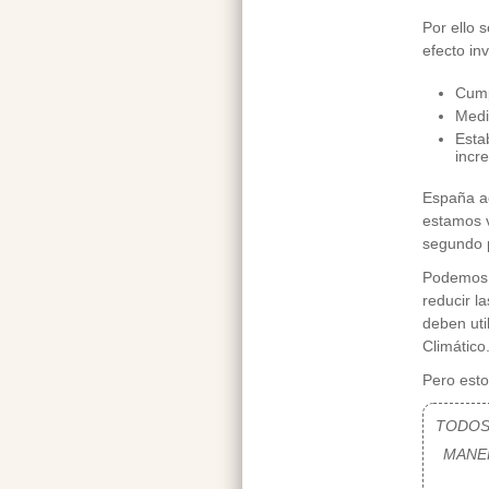
Por ello 
efecto in
Cump
Medi
Esta
incr
España ac
estamos v
segundo 
Podemos p
reducir l
deben uti
Climático
Pero esto
TODOS
MANER