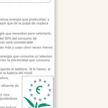
menos energía que producirlas; y
viejos que de la pulpa de madera
gía que necesitas para calentarla.
 del 30% del consumo de
ecto será considerable.
ran más y usan cinco veces menos
a energía que consume un televisor
rían la electricidad que consume
ando el teléfono. Si lo haces, el
r la batería del móvil.
adora,
 eficiente de
or una
 ajustándose
ede reducir