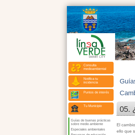
Consulta
medioambiental
Notifica tu
Guía
incidencia
Camb
Puntos de interés
Tu Municipio
05. 
Guías de buenas prácticas
sobre medio ambiente
El cambio
Especiales ambientales
ello que 
Recursos de educación