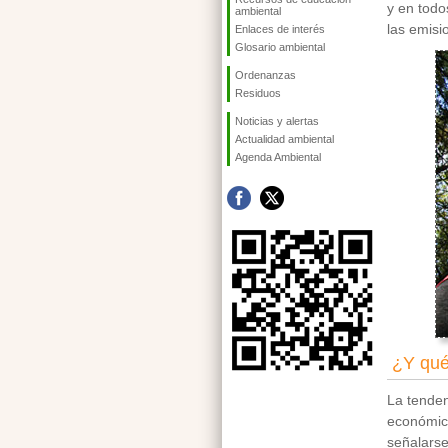
y en todo
ambiental
las emisi
Enlaces de interés
Glosario ambiental
Ordenanzas
Residuos
Noticias y alertas
Actualidad ambiental
Agenda Ambiental
¿Y qué
La tenden
económico
señalarse