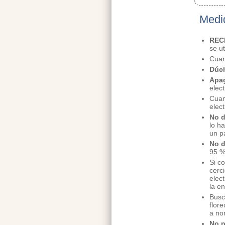
Medid
REC
se u
Cuan
Dúch
Apag
elec
Cuan
elec
No d
lo h
un p
No d
95 %
Si c
cerc
elec
la en
Busc
flor
a no
No p