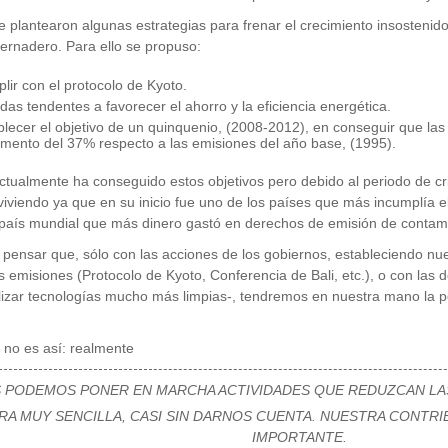
se plantearon algunas estrategias para frenar el crecimiento insosteni
vernadero. Para ello se propuso:
lir con el protocolo de Kyoto.
das tendentes a favorecer el ahorro y la eficiencia energética.
blecer el objetivo de un quinquenio, (2008-2012), en conseguir que la
emento del 37% respecto a las emisiones del año base, (1995).
tualmente ha conseguido estos objetivos pero debido al periodo de cr
iviendo ya que en su inicio fue uno de los países que más incumplía el
país mundial que más dinero gastó en derechos de emisión de contam
ensar que, sólo con las acciones de los gobiernos, estableciendo nue
as emisiones (Protocolo de Kyoto, Conferencia de Bali, etc.), o con la
lizar tecnologías mucho más limpias-, tendremos en nuestra mano la po
.
 no es así: realmente
 PODEMOS PONER EN MARCHA ACTIVIDADES QUE REDUZCAN LAS
A MUY SENCILLA, CASI SIN DARNOS CUENTA. NUESTRA CONTRI
IMPORTANTE.