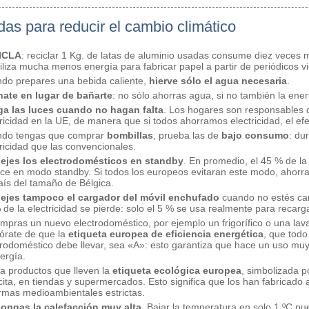
as para reducir el cambio climático
ICLA
: reciclar 1 Kg. de latas de aluminio usadas consume diez veces 
tiliza mucha menos energía para fabricar papel a partir de periódicos 
do prepares una bebida caliente,
hierve sólo el agua necesaria
.
ate en lugar de bañarte
: no sólo ahorras agua, si no también la ener
a las luces cuando no hagan falta
. Los hogares son responsables
tricidad en la UE, de manera que si todos ahorramos electricidad, el ef
do tengas que comprar
bombillas
, prueba las de
bajo consumo
: du
tricidad que las convencionales.
ejes los electrodomésticos en standby
. En promedio, el 45 % de l
ace en modo standby. Si todos los europeos evitaran este modo, ahorra
aís del tamaño de Bélgica.
ejes tampoco el cargador del móvil enchufado
cuando no estés carg
 de la electricidad se pierde: solo el 5 % se usa realmente para recarga
ompras un nuevo electrodoméstico, por ejemplo un frigorífico o una lav
iórate de que la
etiqueta europea de eficiencia energética
, que todo
trodoméstico debe llevar, sea «A»: esto garantiza que hace un uso muy
ergía.
a productos que lleven la
etiqueta ecológica europea
, simbolizada p
ecita, en tiendas y supermercados. Esto significa que los han fabricado
rmas medioambientales estrictas.
ongas la calefacción muy alta
. Bajar la temperatura en solo 1 ºC pu